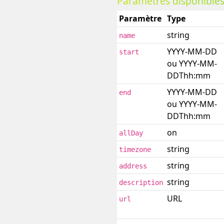
Paramètres disponible
Paramètre
Type
string
name
YYYY-MM-DD
start
ou YYYY-MM-
DDThh:mm
YYYY-MM-DD
end
ou YYYY-MM-
DDThh:mm
on
allDay
string
timezone
string
address
string
description
URL
url